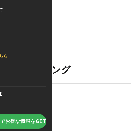
て
ちら
e視聴回数ランキング
E
でお得な情報をGET